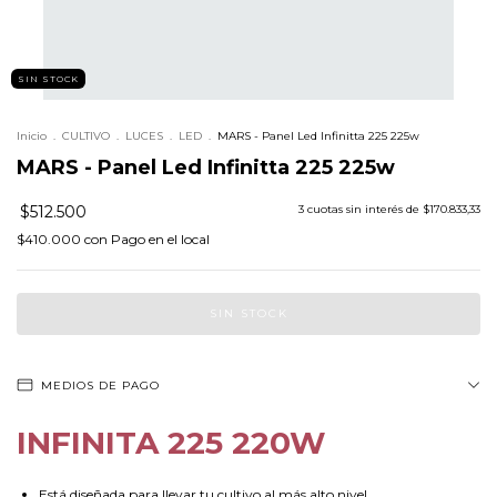
SIN STOCK
Inicio
.
CULTIVO
.
LUCES
.
LED
.
MARS - Panel Led Infinitta 225 225w
MARS - Panel Led Infinitta 225 225w
$512.500
3
cuotas sin interés de
$170.833,33
$410.000
con
Pago en el local
MEDIOS DE PAGO
INFINITA 225 220W
Está diseñada para llevar tu cultivo al más alto nivel.