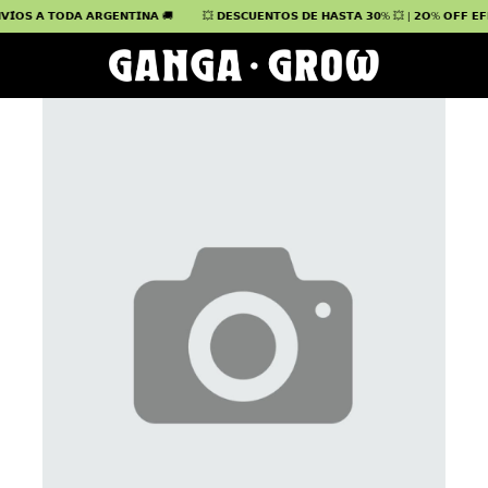
́𝗢𝗦 𝗔 𝗧𝗢𝗗𝗔 𝗔𝗥𝗚𝗘𝗡𝗧𝗜𝗡𝗔 🚚
💥 𝗗𝗘𝗦𝗖𝗨𝗘𝗡𝗧𝗢𝗦 𝗗𝗘 𝗛𝗔𝗦𝗧𝗔 𝟯𝟬% 💥 | 𝟮𝗢% 𝗢𝗙𝗙 𝗘𝗙𝗘𝗖