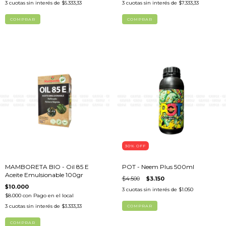
3
cuotas sin interés de
$5.333,33
3
cuotas sin interés de
$7.333,33
30
%
OFF
MAMBORETA BIO - Oil 85 E
POT - Neem Plus 500ml
Aceite Emulsionable 100gr
$4.500
$3.150
$10.000
3
cuotas sin interés de
$1.050
$8.000
con
Pago en el local
3
cuotas sin interés de
$3.333,33