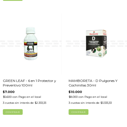
GREEN LEAF - 6 en 1 Protector y
MAMBORETA - D Pulgones Y
Preventivo 100ml
Cochinillas 30ml
$7.000
$10.000
$5.600
con
Pago en el local
$8.000
con
Pago en el local
3
cuotas sin interés de
$2.333,33
3
cuotas sin interés de
$3.333,33