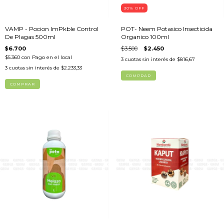
30
%
OFF
VAMP - Pocion ImPkble Control
POT- Neem Potasico Insecticida
De Plagas 500ml
Organico 100ml
$6.700
$3.500
$2.450
$5.360
con
Pago en el local
3
cuotas sin interés de
$816,67
3
cuotas sin interés de
$2.233,33