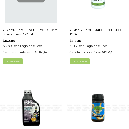
GREEN LEAF - 6 en 1 Protector y
GREEN LEAF - Jabon Potasico
Preventivo 250ml
100ml
$15.500
$5.200
$12.400
con
Pago en el local
$4.160
con
Pago en el local
3
cuotas sin interés de
$5.166,67
3
cuotas sin interés de
$1.733,33