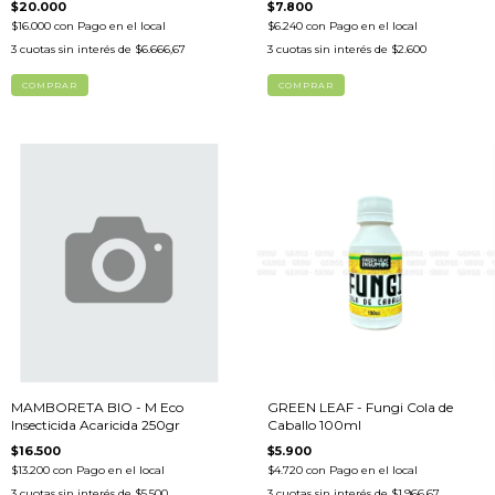
$20.000
$7.800
$16.000
con
Pago en el local
$6.240
con
Pago en el local
3
cuotas sin interés de
$6.666,67
3
cuotas sin interés de
$2.600
MAMBORETA BIO - M Eco
GREEN LEAF - Fungi Cola de
Insecticida Acaricida 250gr
Caballo 100ml
$16.500
$5.900
$13.200
con
Pago en el local
$4.720
con
Pago en el local
3
cuotas sin interés de
$5.500
3
cuotas sin interés de
$1.966,67