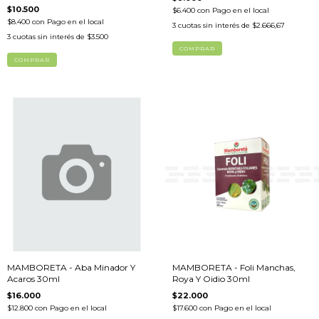
$10.500
$6.400
con
Pago en el local
$8.400
con
Pago en el local
3
cuotas sin interés de
$2.666,67
3
cuotas sin interés de
$3.500
MAMBORETA - Aba Minador Y
MAMBORETA - Foli Manchas,
Acaros 30ml
Roya Y Oidio 30ml
$16.000
$22.000
$12.800
con
Pago en el local
$17.600
con
Pago en el local