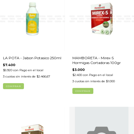
LA POTA - Jabon Potasico 250ml
MAMBORETA - Mirex-S
Hormigas Cortadoras 100gr
$7.400
$3.000
$5.920
con
Pago en el local
$2.400
con
Pago en el local
3
cuotas sin interés de
$2.466,67
3
cuotas sin interés de
$1.000