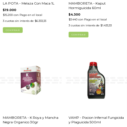
LA POTA - Melaza Con Maca 1L
MAMBORETA - Kaput
Hormiguicida 60ml
$19.000
$4.300
$15.200
con
Pago en el local
$3.440
con
Pago en el local
3
cuotas sin interés de
$6.333,33
3
cuotas sin interés de
$1.433,33
MAMBORETA - K Roya y Mancha
VAMP - Pocion Infernal Fungicida
Negra Organico 30gr
y Plaguicida 500ml