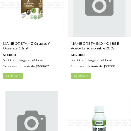
MAMBORETA - Z Orugas Y
MAMBORETA BIO - Oil 85 E
Gusanos 30ml
Aceite Emulsionable 200gr
$11.000
$16.000
$8.800
con
Pago en el local
$12.800
con
Pago en el local
3
cuotas sin interés de
$3.666,67
3
cuotas sin interés de
$5.333,33