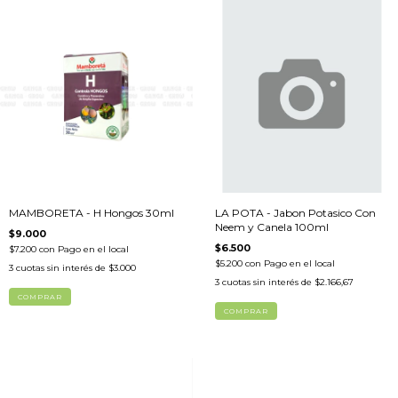
MAMBORETA - H Hongos 30ml
LA POTA - Jabon Potasico Con
Neem y Canela 100ml
$9.000
$6.500
$7.200
con
Pago en el local
$5.200
con
Pago en el local
3
cuotas sin interés de
$3.000
3
cuotas sin interés de
$2.166,67