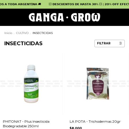
𝗚𝗘𝗡𝗧𝗜𝗡𝗔 🚚
💥 𝗗𝗘𝗦𝗖𝗨𝗘𝗡𝗧𝗢𝗦 𝗗𝗘 𝗛𝗔𝗦𝗧𝗔 𝟯𝟬% 💥 | 𝟮𝗢% 𝗢𝗙𝗙 𝗘𝗙𝗘𝗖𝗧𝗜𝗩𝗢 | 𝟭𝟬% 𝗢𝗙
Inicio
.
CULTIVO
.
INSECTICIDAS
INSECTICIDAS
FILTRAR
PHITONAT - Plus Insecticida
LA POTA - Trichodermas 20gr
Biodegradable 250ml
$8.000