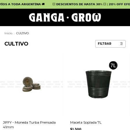
𝗔 𝗔𝗥𝗚𝗘𝗡𝗧𝗜𝗡𝗔 🚚
💥 𝗗𝗘𝗦𝗖𝗨𝗘𝗡𝗧𝗢𝗦 𝗗𝗘 𝗛𝗔𝗦𝗧𝗔 𝟯𝟬% 💥 | 𝟮𝗢% 𝗢𝗙𝗙 𝗘𝗙𝗘𝗖𝗧𝗜𝗩𝗢 | 𝟭𝟬% 
Inicio
.
CULTIVO
CULTIVO
FILTRAR
JIFFY - Moneda Turba Prensada
Maceta Soplada 7L
41mm
$1.300