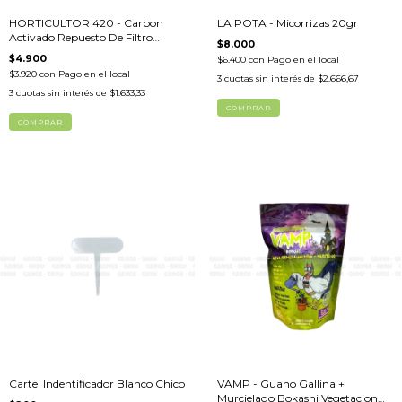
HORTICULTOR 420 - Carbon
LA POTA - Micorrizas 20gr
Activado Repuesto De Filtro
$8.000
100gr
$4.900
$6.400
con
Pago en el local
$3.920
con
Pago en el local
3
cuotas sin interés de
$2.666,67
3
cuotas sin interés de
$1.633,33
Cartel Indentificador Blanco Chico
VAMP - Guano Gallina +
Murcielago Bokashi Vegetacion