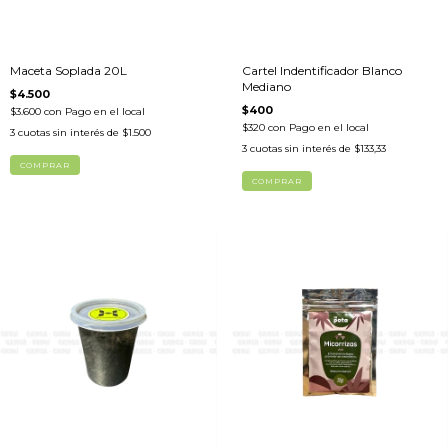
Maceta Soplada 20L
Cartel Indentificador Blanco
Mediano
$4.500
$400
$3.600
con
Pago en el local
$320
con
Pago en el local
3
cuotas sin interés de
$1.500
3
cuotas sin interés de
$133,33