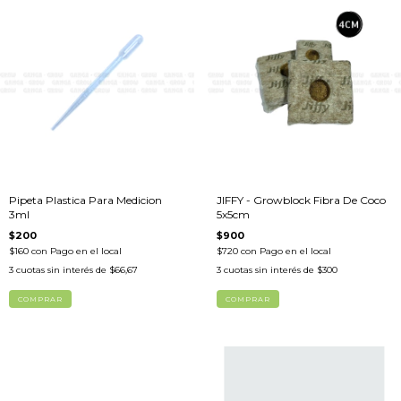
Pipeta Plastica Para Medicion
JIFFY - Growblock Fibra De Coco
3ml
5x5cm
$200
$900
$160
con
Pago en el local
$720
con
Pago en el local
3
cuotas sin interés de
$66,67
3
cuotas sin interés de
$300