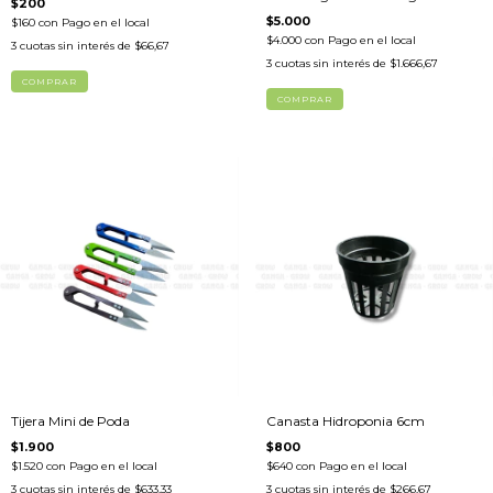
$200
800gr
$5.000
$160
con
Pago en el local
$4.000
con
Pago en el local
3
cuotas sin interés de
$66,67
3
cuotas sin interés de
$1.666,67
Tijera Mini de Poda
Canasta Hidroponia 6cm
$1.900
$800
$1.520
con
Pago en el local
$640
con
Pago en el local
3
cuotas sin interés de
$633,33
3
cuotas sin interés de
$266,67