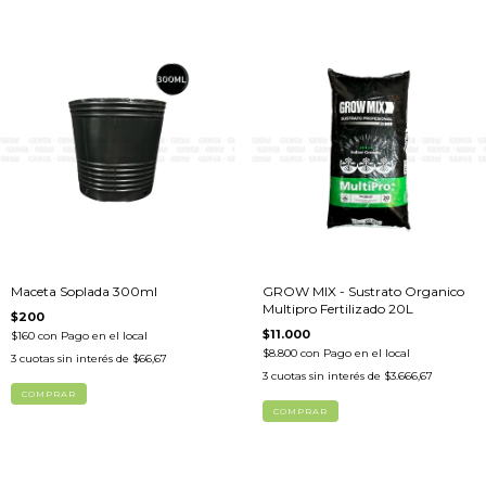
Maceta Soplada 300ml
GROW MIX - Sustrato Organico
Multipro Fertilizado 20L
$200
$11.000
$160
con
Pago en el local
$8.800
con
Pago en el local
3
cuotas sin interés de
$66,67
3
cuotas sin interés de
$3.666,67