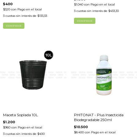
$400
$1.040
con
Pago en el local
$320
con
Pago en el local
3
cuotas sin interés de
$433,33
3
cuotas sin interés de
$133,33
Maceta Soplada 10L
PHITONAT - Plus Insecticida
Biodegradable 250ml
$1.200
$10.500
$960
con
Pago en el local
$8.400
con
Pago en el local
3
cuotas sin interés de
$400