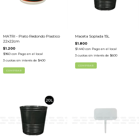
MATRI - Plato Redondo Plastico
Maceta Soplada 15L
22x22cm
$1.800
$1.200
$1.440
con
Pago en el local
$960
con
Pago en el local
3
cuotas sin interés de
$600
3
cuotas sin interés de
$400