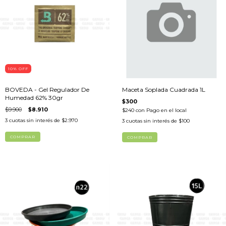
10
%
OFF
BOVEDA - Gel Regulador De
Maceta Soplada Cuadrada 1L
Humedad 62% 30gr
$300
$9.900
$8.910
$240
con
Pago en el local
3
cuotas sin interés de
$2.970
3
cuotas sin interés de
$100