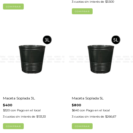
3
cuotas sin interés de
$3.500
Maceta Soplada 3L
Maceta Soplada 5L
$400
$800
$320
con
Pago en el local
$640
con
Pago en el local
3
cuotas sin interés de
$133,33
3
cuotas sin interés de
$266,67