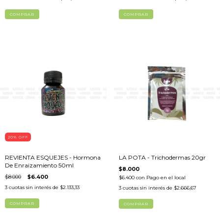
20
%
OFF
REVIENTA ESQUEJES - Hormona
LA POTA - Trichodermas 20gr
De Enraizamiento 50ml
$8.000
$8.000
$6.400
$6.400
con
Pago en el local
3
cuotas sin interés de
$2.133,33
3
cuotas sin interés de
$2.666,67