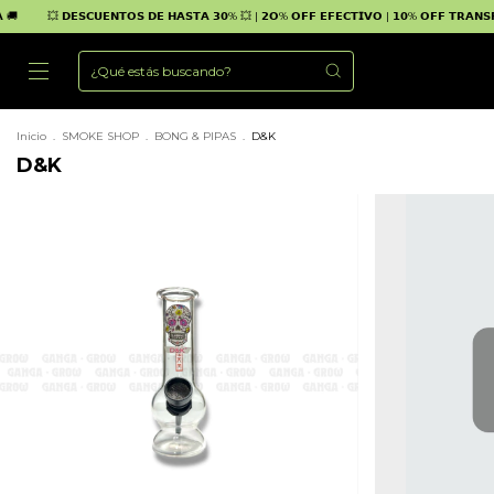
💥 𝗗𝗘𝗦𝗖𝗨𝗘𝗡𝗧𝗢𝗦 𝗗𝗘 𝗛𝗔𝗦𝗧𝗔 𝟯𝟬% 💥 | 𝟮𝗢% 𝗢𝗙𝗙 𝗘𝗙𝗘𝗖𝗧𝗜𝗩𝗢 | 𝟭𝟬% 𝗢𝗙𝗙 𝗧𝗥𝗔𝗡𝗦𝗙𝗘𝗥𝗘𝗡𝗖
Inicio
.
SMOKE SHOP
.
BONG & PIPAS
.
D&K
D&K