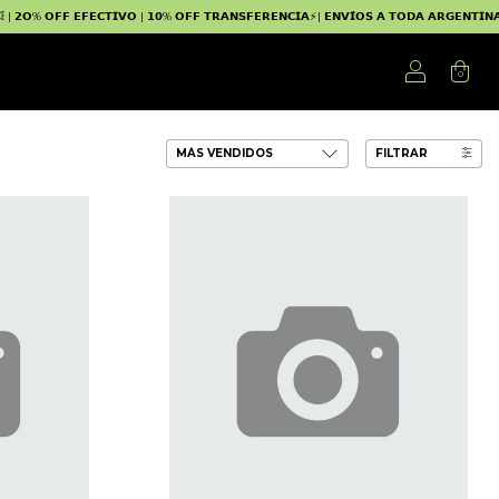
𝗙𝗙 𝗘𝗙𝗘𝗖𝗧𝗜𝗩𝗢 | 𝟭𝟬% 𝗢𝗙𝗙 𝗧𝗥𝗔𝗡𝗦𝗙𝗘𝗥𝗘𝗡𝗖𝗜𝗔⚡| 𝗘𝗡𝗩𝗜́𝗢𝗦 𝗔 𝗧𝗢𝗗𝗔 𝗔𝗥𝗚𝗘𝗡𝗧𝗜𝗡𝗔 🚚
0
FILTRAR