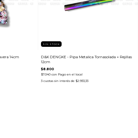
SIN STOCK
avera 14cm
D&K DENGKE - Pipa Metalica Tornasolada + Rejillas
12cm
$8.800
$7.040
con
Pago en el local
3
cuotas sin interés de
$2.933,33