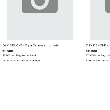
D&K DENGKE - Pipa Calavera cromada
D&K DENGKE - Mi
$11.500
$15.000
$9.200
con
Pago en el local
$12.000
con
Pago en
3
cuotas sin interés de
$3.833,33
3
cuotas sin interés