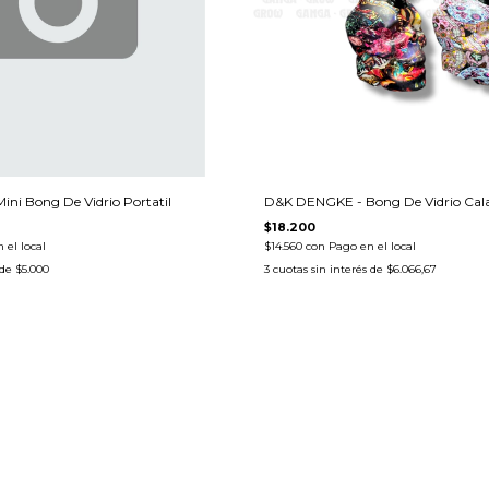
ni Bong De Vidrio Portatil
D&K DENGKE - Bong De Vidrio Cal
$18.200
 el local
$14.560
con
Pago en el local
 de
$5.000
3
cuotas sin interés de
$6.066,67