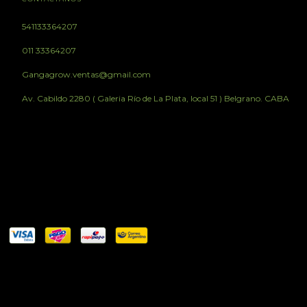
541133364207
011 33364207
Gangagrow.ventas@gmail.com
Av. Cabildo 2280 ( Galeria Río de La Plata, local 51 ) Belgrano. CABA