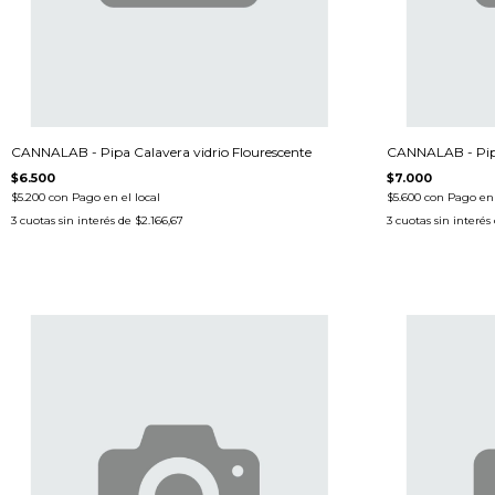
CANNALAB - Pipa Calavera vidrio Flourescente
CANNALAB - Pip
$6.500
$7.000
$5.200
con
Pago en el local
$5.600
con
Pago en 
3
cuotas sin interés de
$2.166,67
3
cuotas sin interés