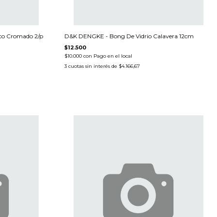
co Cromado 2/p
D&K DENGKE - Bong De Vidrio Calavera 12cm
$12.500
$10.000
con
Pago en el local
3
cuotas sin interés de
$4.166,67