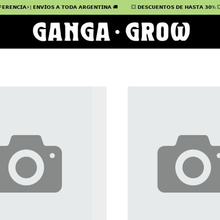
𝗜𝗔⚡| 𝗘𝗡𝗩𝗜́𝗢𝗦 𝗔 𝗧𝗢𝗗𝗔 𝗔𝗥𝗚𝗘𝗡𝗧𝗜𝗡𝗔 🚚
💥 𝗗𝗘𝗦𝗖𝗨𝗘𝗡𝗧𝗢𝗦 𝗗𝗘 𝗛𝗔𝗦𝗧𝗔 𝟯𝟬% 💥 | 𝟮𝗢% 𝗢