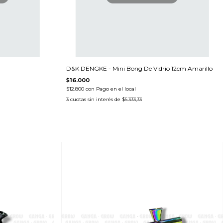
D&K DENGKE - Mini Bong De Vidrio 12cm Amarillo
$16.000
$12.800
con
Pago en el local
3
cuotas sin interés de
$5.333,33