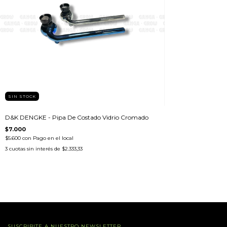
SIN STOCK
D&K DENGKE - Pipa De Costado Vidrio Cromado
$7.000
$5.600
con
Pago en el local
3
cuotas sin interés de
$2.333,33
SUSCRIBITE A NUESTRO NEWSLETTER