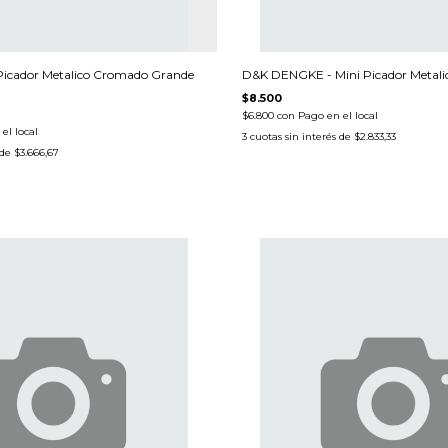
icador Metalico Cromado Grande
D&K DENGKE - Mini Picador Metali
$8.500
$6.800
con
Pago en el local
el local
3
cuotas sin interés de
$2.833,33
 de
$3.666,67