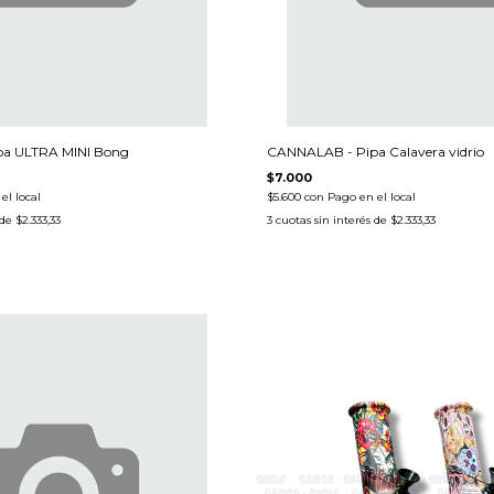
a ULTRA MINI Bong
CANNALAB - Pipa Calavera vidrio
$7.000
el local
$5.600
con
Pago en el local
 de
$2.333,33
3
cuotas sin interés de
$2.333,33