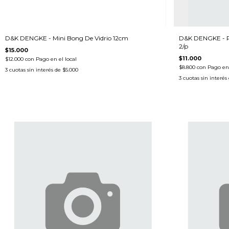
D&K DENGKE - Mini Bong De Vidrio 12cm
D&K DENGKE - P
2/p
$15.000
$11.000
$12.000
con
Pago en el local
$8.800
con
Pago en 
3
cuotas sin interés de
$5.000
3
cuotas sin interés