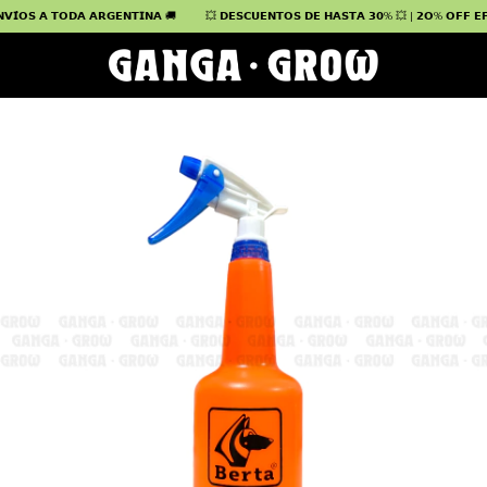
𝗜́𝗢𝗦 𝗔 𝗧𝗢𝗗𝗔 𝗔𝗥𝗚𝗘𝗡𝗧𝗜𝗡𝗔 🚚
💥 𝗗𝗘𝗦𝗖𝗨𝗘𝗡𝗧𝗢𝗦 𝗗𝗘 𝗛𝗔𝗦𝗧𝗔 𝟯𝟬% 💥 | 𝟮𝗢% 𝗢𝗙𝗙 𝗘𝗙𝗘𝗖