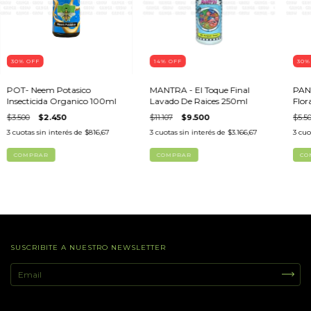
30
%
OFF
14
%
OFF
30
POT- Neem Potasico
MANTRA - El Toque Final
PANG
Insecticida Organico 100ml
Lavado De Raices 250ml
Flor
$3.500
$2.450
$11.107
$9.500
$5.5
3
cuotas sin interés de
$816,67
3
cuotas sin interés de
$3.166,67
3
cuo
SUSCRIBITE A NUESTRO NEWSLETTER