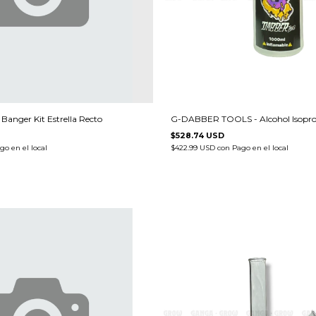
Banger Kit Estrella Recto
G-DABBER TOOLS - Alcohol Isopropi
$528.74 USD
go en el local
$422.99 USD
con
Pago en el local