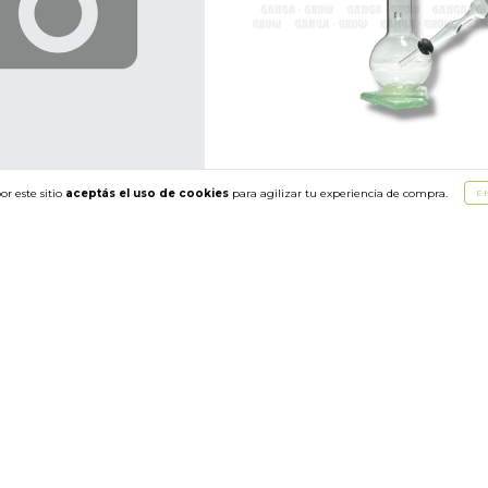
or este sitio
aceptás el uso de cookies
para agilizar tu experiencia de compra.
E
ni Picador Metalico Cromado 2/p
Bong Artesanal De Borosilicato Gr
$400.09 USD
go en el local
$320.07 USD
con
Pago en el local