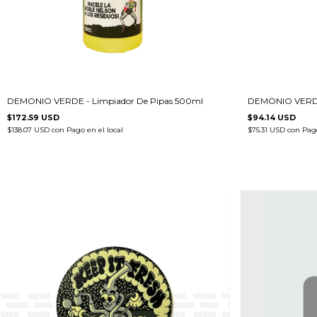
DEMONIO VERDE - Limpiador De Pipas 500ml
DEMONIO VERDE 
$172.59 USD
$94.14 USD
$138.07 USD
con
Pago en el local
$75.31 USD
con
Pago