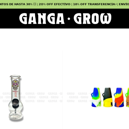
𝗔𝗦𝗧𝗔 𝟯𝟬% 💥 | 𝟮𝗢% 𝗢𝗙𝗙 𝗘𝗙𝗘𝗖𝗧𝗜𝗩𝗢 | 𝟭𝟬% 𝗢𝗙𝗙 𝗧𝗥𝗔𝗡𝗦𝗙𝗘𝗥𝗘𝗡𝗖𝗜𝗔⚡| 𝗘𝗡𝗩𝗜́𝗢𝗦 𝗔 𝗧𝗢𝗗𝗔