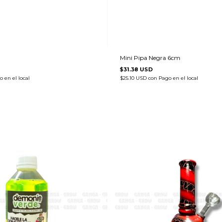
Mini Pipa Negra 6cm
$31.38 USD
 en el local
$25.10 USD
con
Pago en el local