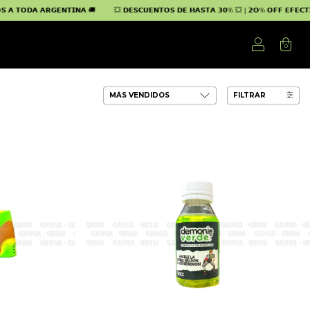
 𝗔𝗥𝗚𝗘𝗡𝗧𝗜𝗡𝗔 🚚
💥 𝗗𝗘𝗦𝗖𝗨𝗘𝗡𝗧𝗢𝗦 𝗗𝗘 𝗛𝗔𝗦𝗧𝗔 𝟯𝟬% 💥 | 𝟮𝗢% 𝗢𝗙𝗙 𝗘𝗙𝗘𝗖𝗧𝗜𝗩𝗢 | 𝟭𝟬% 
0
FILTRAR