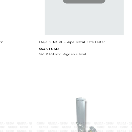
cm
D&K DENGKE - Pipa Metal Bate Taster
$54.91 USD
$43.93 USD
con
Pago en el local