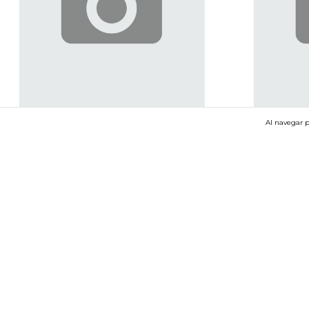
Al navegar p
D&K DENGKE - Picador Metalico Cromado Grande
D&K DENGKE - Mi
2/p
$133.36 USD
$172.59 USD
$106.69 USD
con
Pa
$138.07 USD
con
Pago en el local