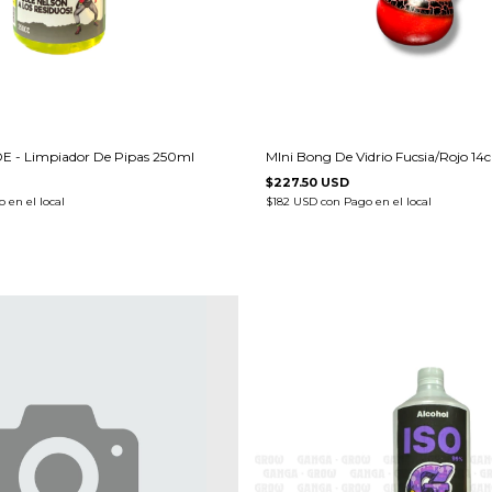
- Limpiador De Pipas 250ml
MIni Bong De Vidrio Fucsia/Rojo 14
$227.50 USD
 en el local
$182 USD
con
Pago en el local