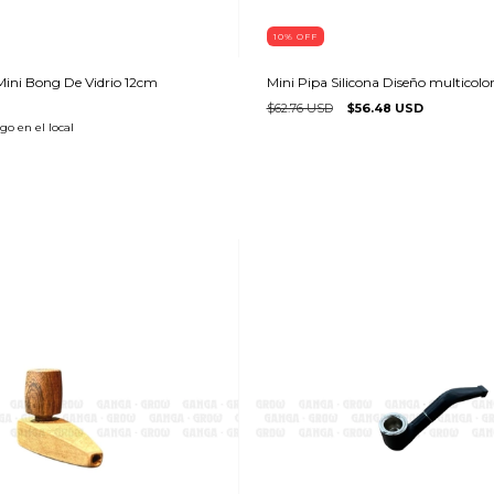
10
%
OFF
ni Bong De Vidrio 12cm
Mini Pipa Silicona Diseño multicolo
$62.76 USD
$56.48 USD
go en el local