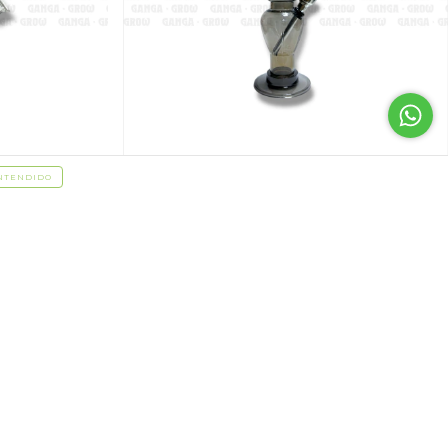
NTENDIDO
ande
Mini Bong Acrilico Azul/Gris
$134.93 USD
$107.94 USD
con
Pago en el local