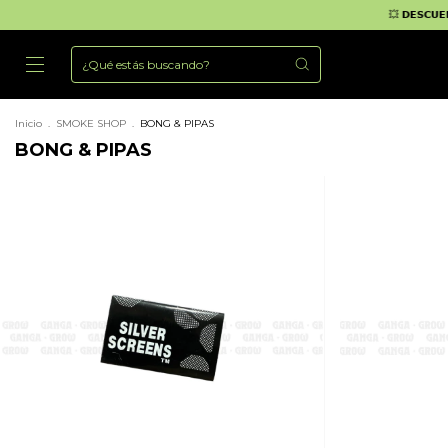
💥 𝗗𝗘𝗦𝗖𝗨𝗘𝗡𝗧𝗢𝗦 𝗗𝗘 𝗛
Inicio
.
SMOKE SHOP
.
BONG & PIPAS
BONG & PIPAS