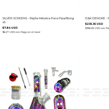
SILVER SCREENS - Rejilla Metalica Para Pipa/Bong
D&K DENGKE - Mi
x5
$235.35 USD
$7.84 USD
$188.28 USD
con
Pa
$6.27 USD
con
Pago en el local